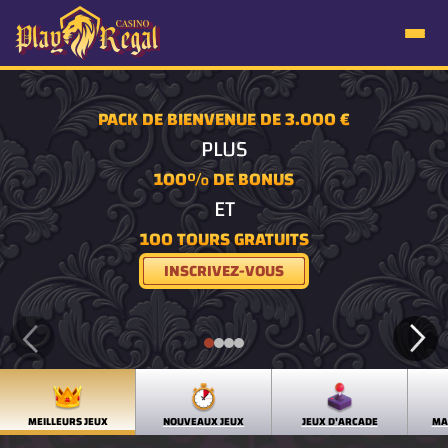
PACK DE BIENVENUE DE 3.000 €
PLUS
100% DE BONUS
ET
100 TOURS GRATUITS
INSCRIVEZ-VOUS
MEILLEURS JEUX
NOUVEAUX JEUX
JEUX D'ARCADE
MA