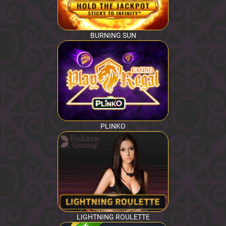
BURNING SUN
PLINKO
LIGHTNING ROULETTE